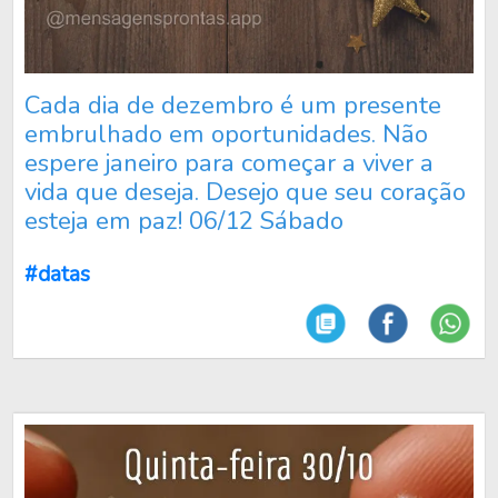
Cada dia de dezembro é um presente
embrulhado em oportunidades. Não
espere janeiro para começar a viver a
vida que deseja. Desejo que seu coração
esteja em paz! 06/12 Sábado
#datas