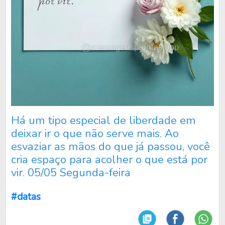
Há um tipo especial de liberdade em
deixar ir o que não serve mais. Ao
esvaziar as mãos do que já passou, você
cria espaço para acolher o que está por
vir. 05/05 Segunda-feira
#datas