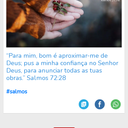
“Para mim, bom é aproximar-me de
Deus; pus a minha confiança no Senhor
Deus, para anunciar todas as tuas
obras.” Salmos 72:28
#salmos