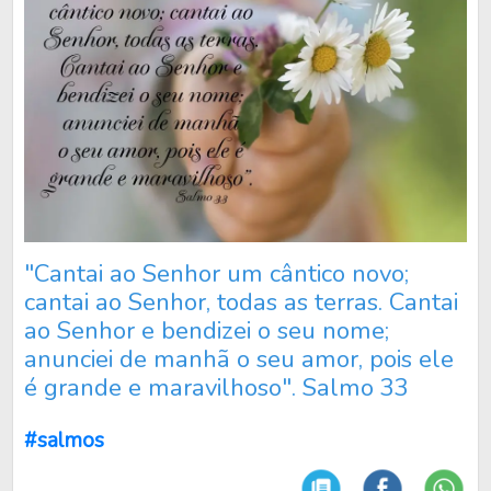
"Cantai ao Senhor um cântico novo;
cantai ao Senhor, todas as terras. Cantai
ao Senhor e bendizei o seu nome;
anunciei de manhã o seu amor, pois ele
é grande e maravilhoso". Salmo 33
#salmos