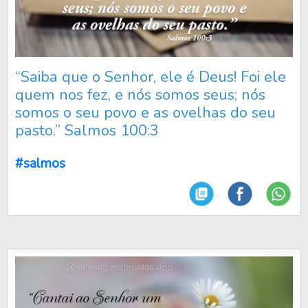
“Saiba que o Senhor, ele é Deus! Foi ele
quem nos fez, e nós somos seus; nós
somos o seu povo e as ovelhas do seu
pasto.” Salmos 100:3
#salmos