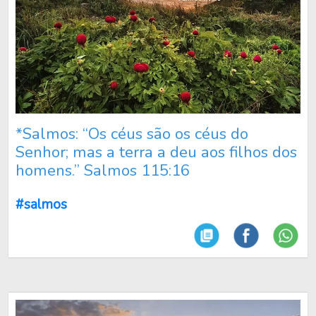
*Salmos: “Os céus são os céus do
Senhor; mas a terra a deu aos filhos dos
homens.” Salmos 115:16
#salmos