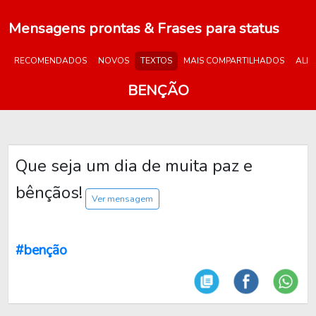
Mensagens prontas & Frases para status
RECOMENDADOS
NOVOS
TEXTOS
MAIS COMPARTILHADOS
ALE
BENÇÃO
Que seja um dia de muita paz e
bênçãos!
Ver mensagem
#benção