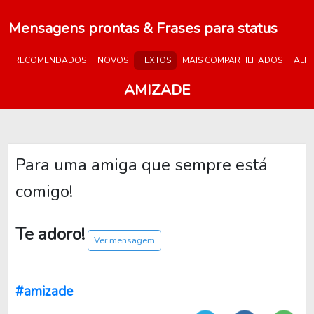
Mensagens prontas & Frases para status
RECOMENDADOS
NOVOS
TEXTOS
MAIS COMPARTILHADOS
ALE
AMIZADE
Para uma amiga que sempre está
comigo!
Te adoro!
Ver mensagem
#amizade