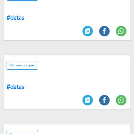
#datas
Ver mensagem
#datas