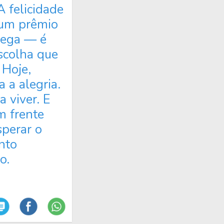
A felicidade
 um prêmio
hega — é
scolha que
 Hoje,
a a alegria.
a viver. E
m frente
perar o
nto
o.