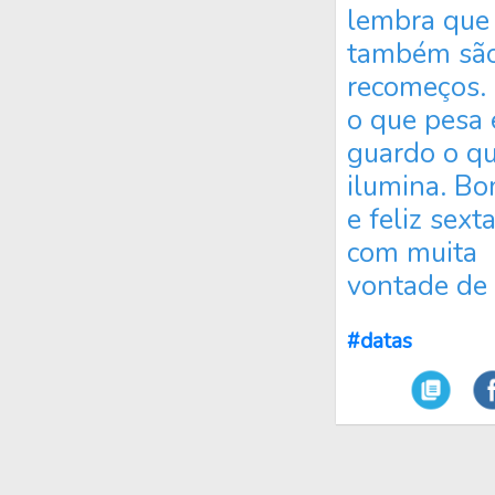
lembra que 
também sã
recomeços. 
o que pesa 
guardo o q
ilumina. Bo
e feliz sexta
com muita
vontade de 
#datas