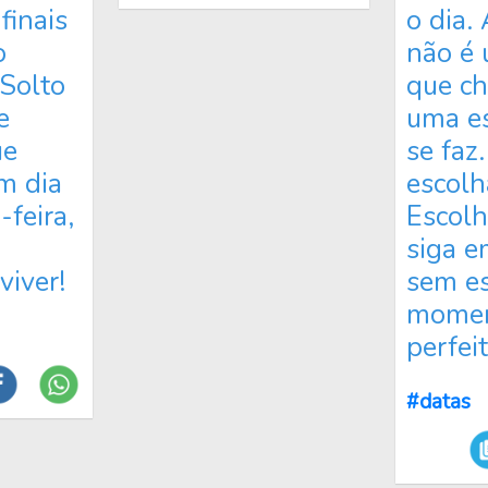
finais
o dia. 
o
não é
Solto
que c
e
uma e
ue
se faz.
m dia
escolh
-feira,
Escolh
siga e
viver!
sem es
mome
perfeit
#datas