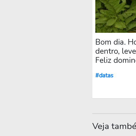
Bom dia. Ho
dentro, lev
Feliz domin
#datas
Veja tamb