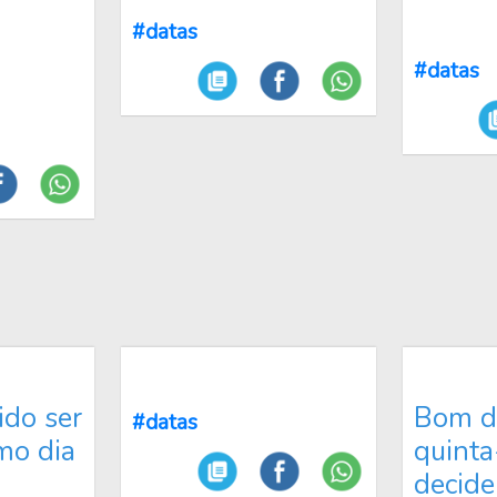
#datas
#datas
ido ser
Bom di
#datas
imo dia
quinta
decide