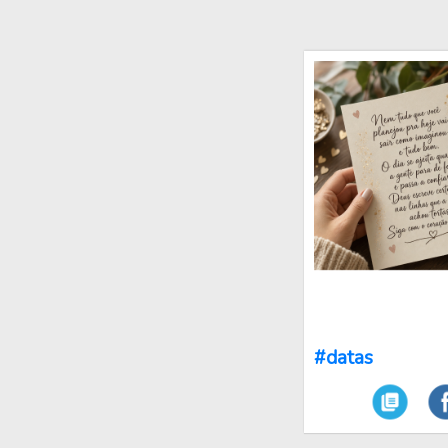
#datas