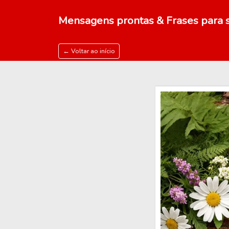
Mensagens prontas & Frases para s
← Voltar ao início