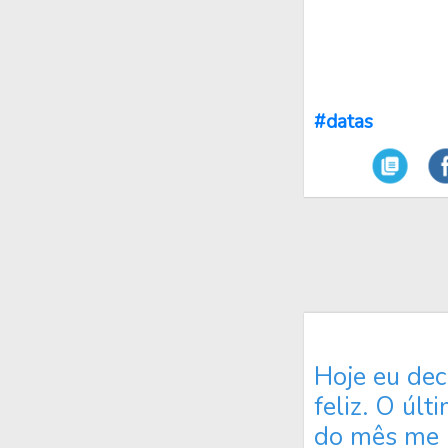
#datas
Hoje eu dec
feliz. O últ
do mês me