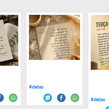
#datas
#datas