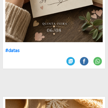
#datas