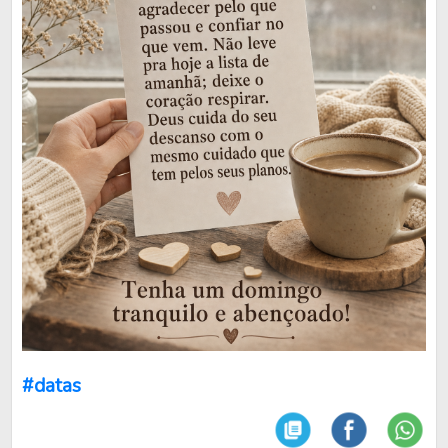
#datas