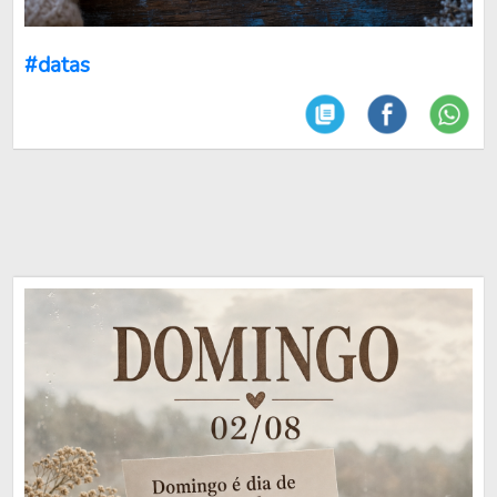
#datas