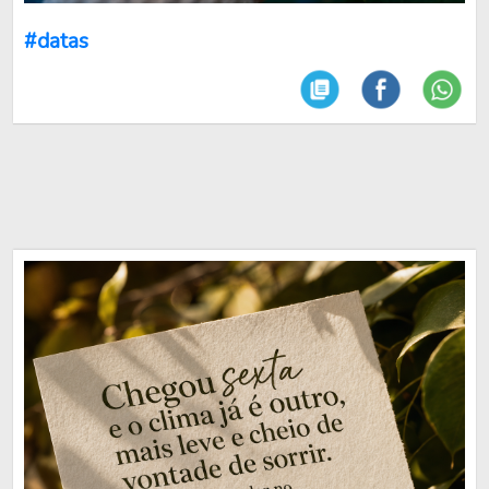
#datas