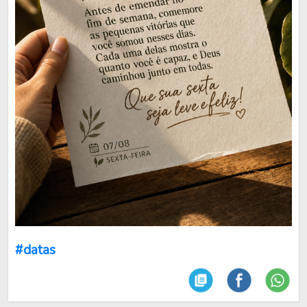
#datas