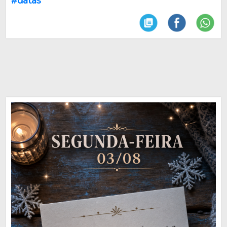
#datas