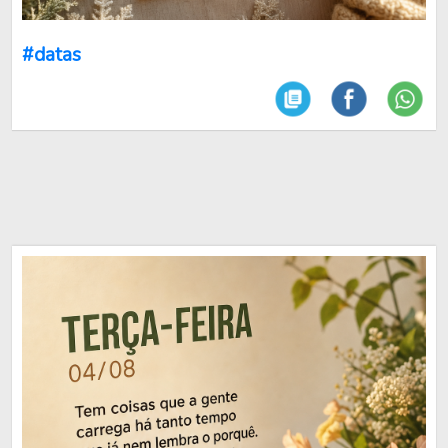
#datas