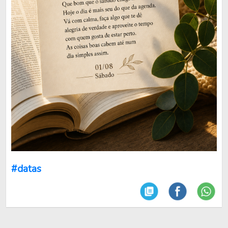
#datas