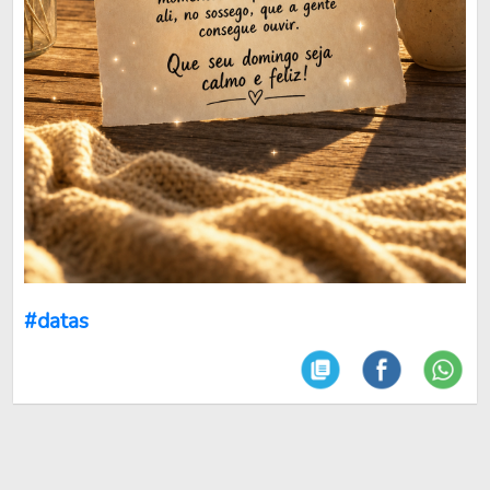
#datas