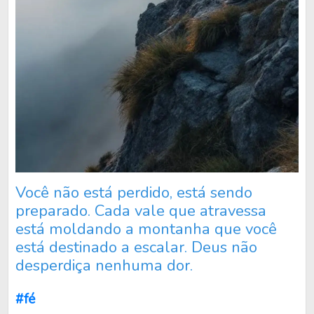
Você não está perdido, está sendo
preparado. Cada vale que atravessa
está moldando a montanha que você
está destinado a escalar. Deus não
desperdiça nenhuma dor.
#fé