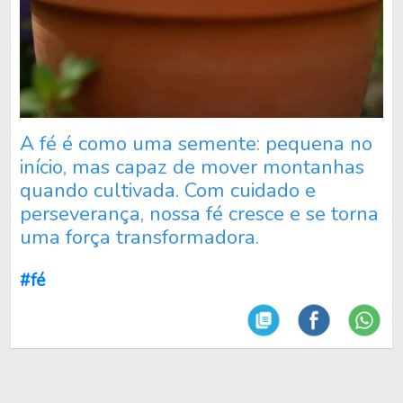
A fé é como uma semente: pequena no
início, mas capaz de mover montanhas
quando cultivada. Com cuidado e
perseverança, nossa fé cresce e se torna
uma força transformadora.
#fé