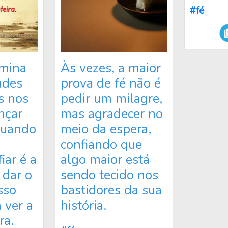
#fé
imina
Às vezes, a maior
ades
prova de fé não é
s nos
pedir um milagre,
nçar
mas agradecer no
Quando
meio da espera,
confiando que
iar é a
algo maior está
 dar o
sendo tecido nos
sso
bastidores da sua
ver a
história.
ra.