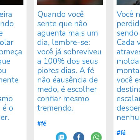
eira
Quando você
Você n
ando
sente que não
perdid
e
aguenta mais um
sendo 
olar
dia, lembre-se:
Cada v
começa
você já sobreviveu
atrave
que
a 100% dos seus
molda
ou
piores dias. A fé
monta
mente
não éausência de
você e
medo, é escolher
destin
esmo
confiar mesmo
escala
 é o
tremendo.
desper
er.
nenhu
#fé
#fé