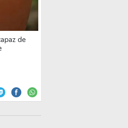
capaz de
e