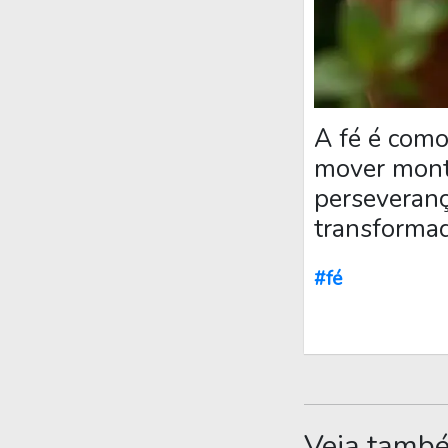
A fé é como
mover mont
perseveranç
transformad
#fé
Veja tamb