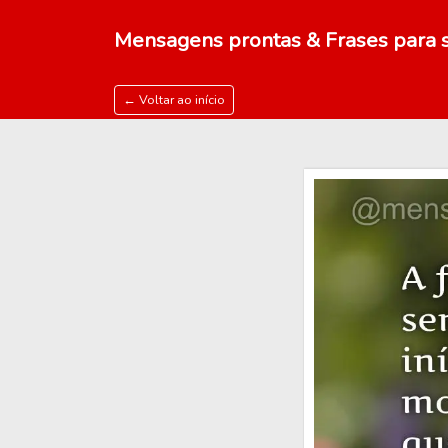
Mensagens prontas & Frases para s
← Voltar ao início