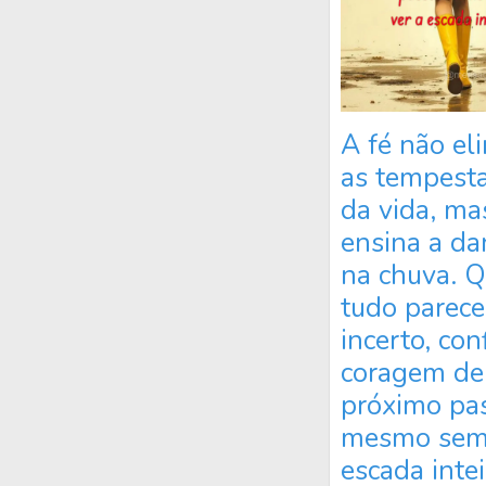
A fé não el
as tempest
da vida, ma
ensina a da
na chuva. 
tudo parece
incerto, conf
coragem de
próximo pa
mesmo sem 
escada intei