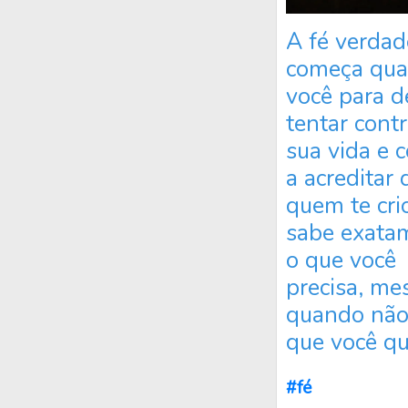
A fé verdad
começa qu
você para d
tentar contr
sua vida e 
a acreditar 
quem te cri
sabe exata
o que você
precisa, m
quando não
que você qu
#fé