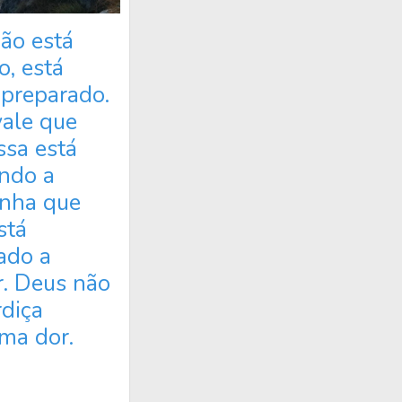
ão está
o, está
preparado.
ale que
ssa está
ndo a
nha que
stá
ado a
r. Deus não
diça
ma dor.