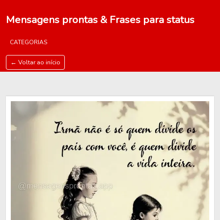
Mensagens prontas & Frases para status
CATEGORIAS
← Voltar ao início