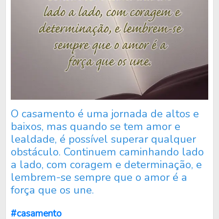
O casamento é uma jornada de altos e
baixos, mas quando se tem amor e
lealdade, é possível superar qualquer
obstáculo. Continuem caminhando lado
a lado, com coragem e determinação, e
lembrem-se sempre que o amor é a
força que os une.
#casamento