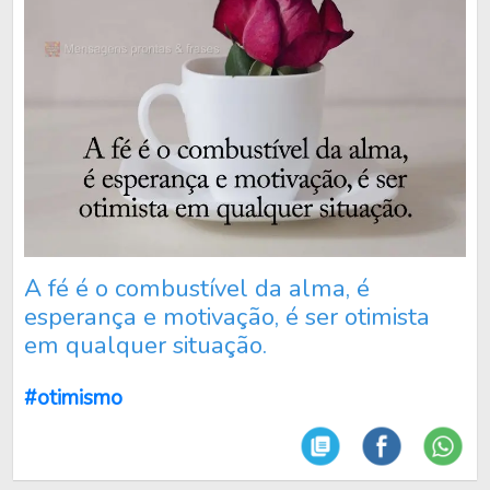
A fé é o combustível da alma, é
esperança e motivação, é ser otimista
em qualquer situação.
#otimismo