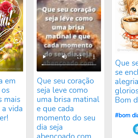
Que se
se enc
Que seu coração seja leve como uma brisa mat
ça em
Que seu coração
alegri
 os
seja leve como
glorio
s mais
uma brisa matinal
Bom di
 a vida
e que cada
#bom di
er!
momento do seu
dia seja
abençoado com