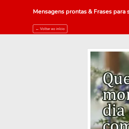
Mensagens prontas & Frases para s
← Voltar ao início