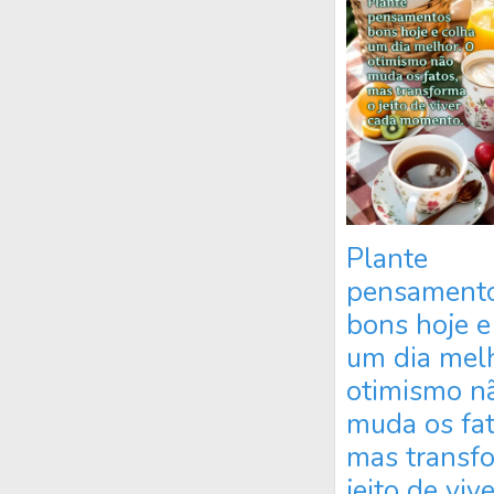
Plante
pensament
bons hoje e
um dia mel
otimismo n
muda os fat
mas transf
jeito de viv