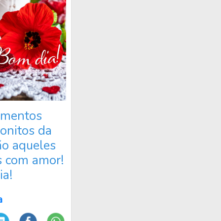
mentos
onitos da
ão aqueles
s com amor!
a!
a