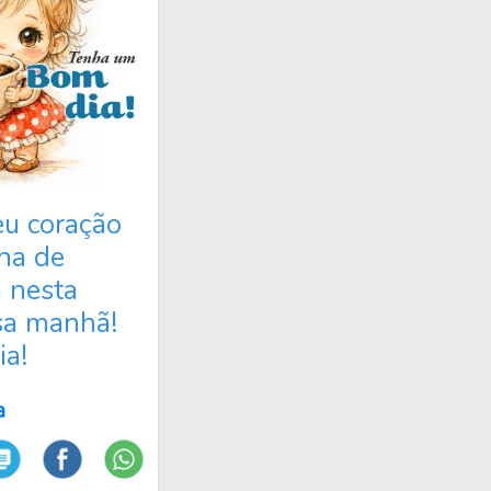
u coração
ha de
inal e que cada momento do seu dia seja abençoado com pequenas
a nesta
sa manhã!
a!
a