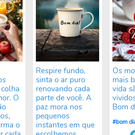
Respire fundo,
Os mo
os
sinta o ar puro
mais b
 colha
renovando cada
vida s
hor. O
parte de você. A
vivido
ão
paz mora nos
Bom di
os,
pequenos
#bom di
orma o
instantes em que
er cada
escolhemos